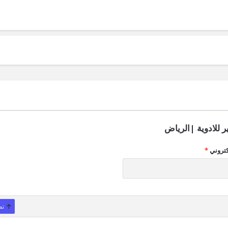
 للادوية |الرياض
كتروني
*
تص