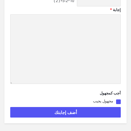
10÷3-2= ( 2 )
إجابة
*
أجب كمجهول
مجهول يجيب