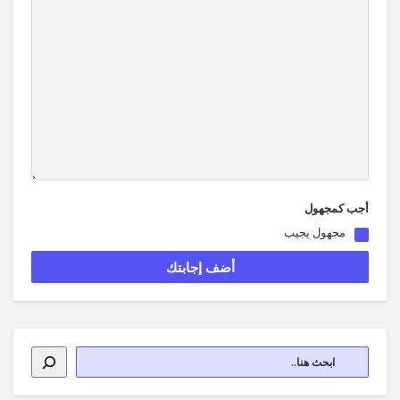
أجب كمجهول
مجهول يجيب