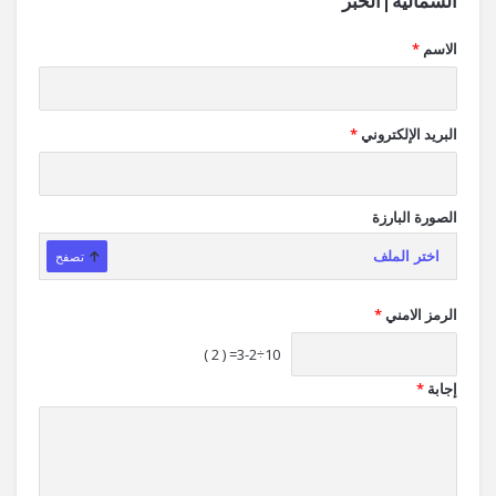
الشمالية|الخبر
الاسم
*
البريد الإلكتروني
*
الصورة البارزة
اختر الملف
تصفح
الرمز الامني
*
10÷3-2= ( 2 )
إجابة
*