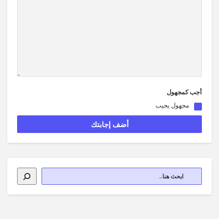
أجب كمجهول
مجهول يجيب