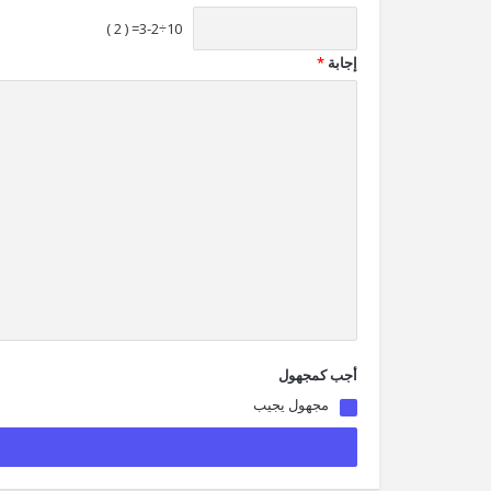
10÷3-2= ( 2 )
إجابة
*
أجب كمجهول
مجهول يجيب