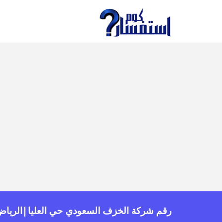
رقم شركة الخزف السعودي حي العليا|الريا