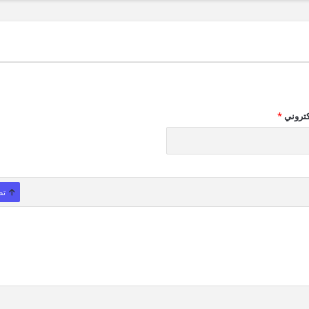
كتروني
*
تص