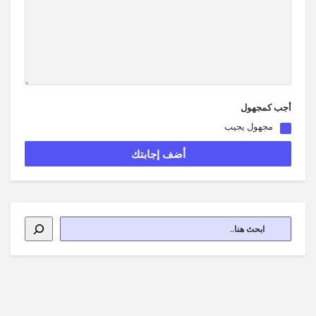
أجب كمجهول
مجهول يجيب