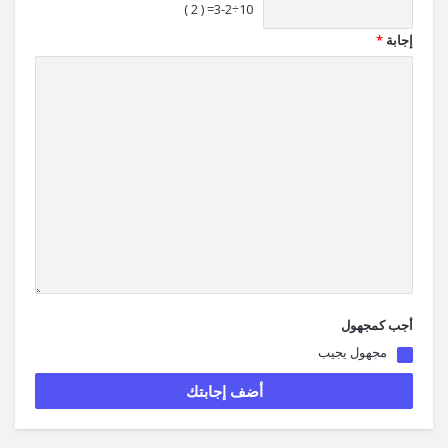
10÷3-2= ( 2 )
إجابة
*
أجب كمجهول
مجهول يجيب