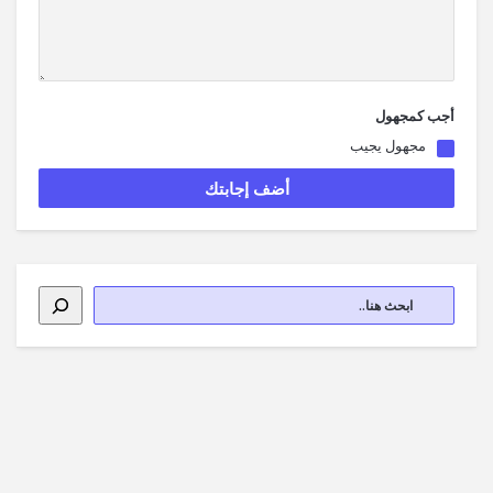
أجب كمجهول
مجهول يجيب