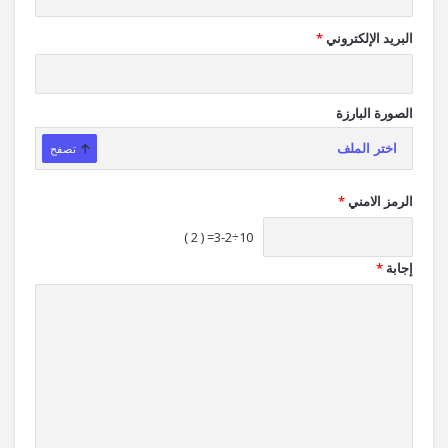
البريد الإلكتروني
*
الصورة البارزة
اختر الملف
تصفح
الرمز الامني
*
10÷3-2= ( 2 )
إجابة
*