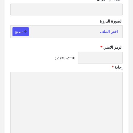
الصورة البارزة
اختر الملف
تصفح
الرمز الامني
*
10÷3-2= ( 2 )
إجابة
*