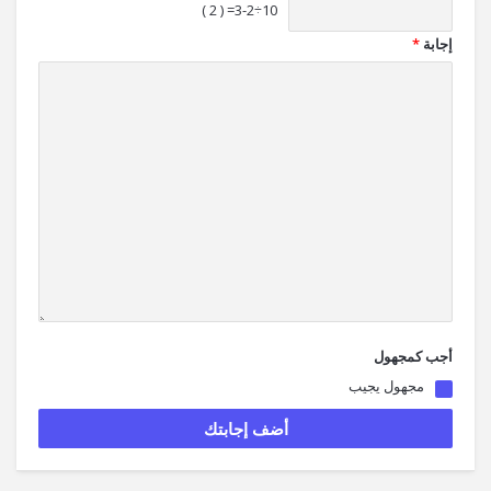
10÷3-2= ( 2 )
إجابة
*
أجب كمجهول
مجهول يجيب