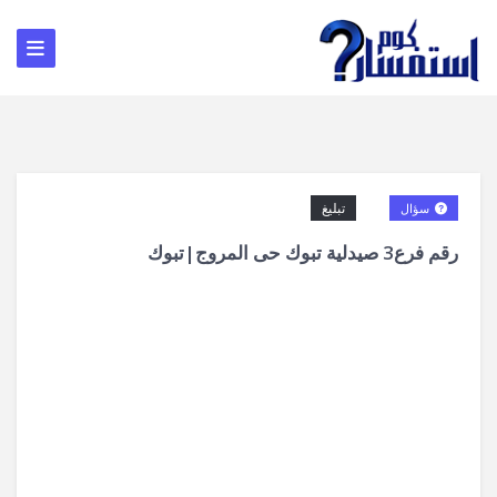
تبليغ
سؤال
رقم فرع3 صيدلية تبوك حى المروج|تبوك