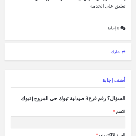
تعليق على الخدمة
0
إجابة
شارك
‫أضف إجابة
السؤال؟ رقم فرع3 صيدلية تبوك حى المروج|تبوك
الاسم
*
البريد الإلكتروني
*