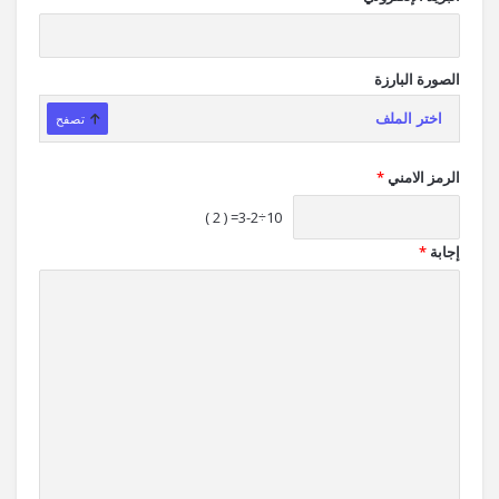
الصورة البارزة
اختر الملف
تصفح
الرمز الامني
*
10÷3-2= ( 2 )
إجابة
*