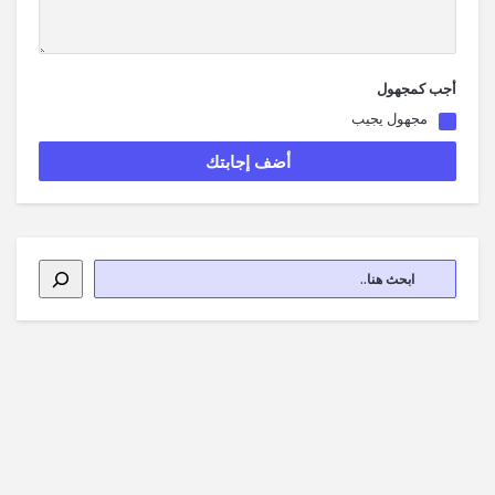
أجب كمجهول
مجهول يجيب