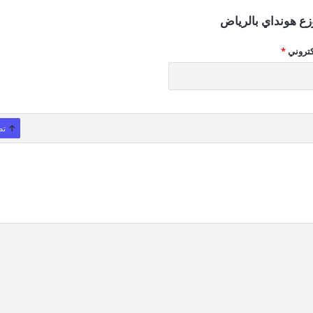
زع هونداي بالرياض
كتروني
*
تص