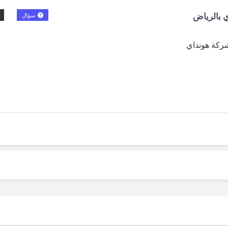
 بالرياض
سؤال
شركة هونداي