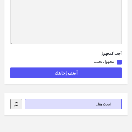
أجب كمجهول
مجهول يجيب