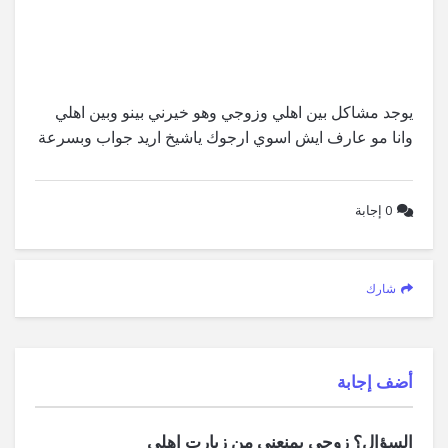
يوجد مشاكل بين اهلي وزوجي وهو خيرني بينو وبين اهلي
وانا مو عارف ايش اسوي ارجوك ياشيخ اريد جواب وبسرعة
0
إجابة
شارك
‫أضف إجابة
السؤال؟ زوجي يمنعني من زيارت اهلي